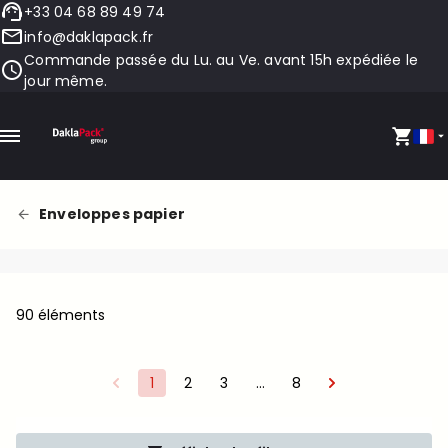
+33 04 68 89 49 74
info@daklapack.fr
Commande passée du Lu. au Ve. avant 15h expédiée le
jour même.
Enveloppes papier
90 éléments
1
2
3
…
8