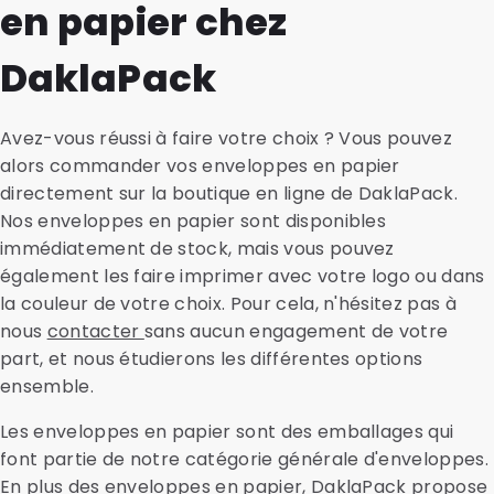
en papier chez
de transport, les supports en carton, les Sachetdiag
enveloppes spéciales, nous pouvons remettre
et les matériaux absorbants sont également
l'ensemble aux prestataires postaux aux Pays-Bas, en
disponibles chez nous.
Belgique, en Allemagne et en France. Nous pouvons
DaklaPack
également assurer le suivi des envois en nombre ou
des réponses à ceux-ci. Contactez-nous pour plus
Avez-vous réussi à faire votre choix ? Vous pouvez
d'informations ou des conseils et renseignez-vous sur
alors commander vos enveloppes en papier
les tarifs d'envoi actuels.
directement sur la boutique en ligne de DaklaPack.
Nos enveloppes en papier sont disponibles
immédiatement de stock, mais vous pouvez
également les faire imprimer avec votre logo ou dans
la couleur de votre choix. Pour cela, n'hésitez pas à
nous
contacter
sans aucun engagement de votre
part, et nous étudierons les différentes options
ensemble.
Les enveloppes en papier sont des emballages qui
font partie de notre catégorie générale d'enveloppes.
En plus des enveloppes en papier, DaklaPack propose