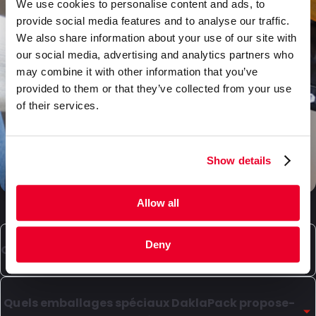
We use cookies to personalise content and ads, to
provide social media features and to analyse our traffic.
We also share information about your use of our site with
our social media, advertising and analytics partners who
may combine it with other information that you’ve
provided to them or that they’ve collected from your use
of their services.
Show details
Allow all
Deny
Quels types de boîtes DaklaPack peut-il fournir ?
Notre gamme de produits comprend des boîtes en
carton de haute qualité pour l'emballage et/ou
Quels emballages spéciaux DaklaPack propose-