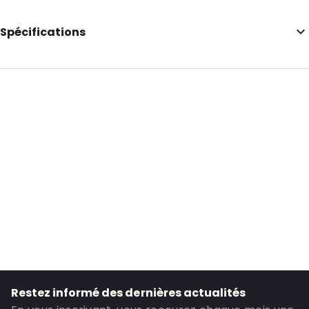
Spécifications
Longueur intérieure: 425
Largeur intérieure: 320
Hauteur intérieure: 320
Couleur principale: Marron
Transparence: Opaque
Matériau: Papier
Gousset latéral: 130
ID de commande: 491111
Restez informé des dernières actualités