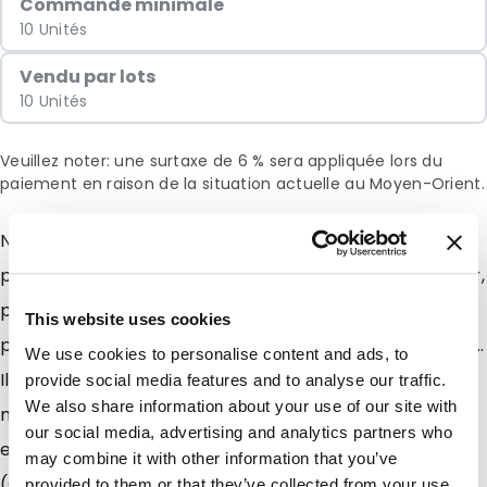
Commande minimale
10 Unités
Vendu par lots
10 Unités
Veuillez noter: une surtaxe de 6 % sera appliquée lors du
paiement en raison de la situation actuelle au Moyen-Orient.
Nos Sacs Papier vous permettront de valoriser vos
produits. Ils sadressent aux boutiques de prêt à porter,
parfumerie, accessoires (bijoux, écharpes, étole),
This website uses cookies
pharmacies, épiceries fines, traiteurs, décoration, etc...
We use cookies to personalise content and ads, to
Ils peuvent être également utilisés lors de
provide social media features and to analyse our traffic.
We also share information about your use of our site with
manifestations promotionnelles, salons, conférences,
our social media, advertising and analytics partners who
etc Conçus avec un papier très qualitatif et résistant
may combine it with other information that you’ve
(Qualité : 100g), munis dune poignée torsadée et dun
provided to them or that they’ve collected from your use