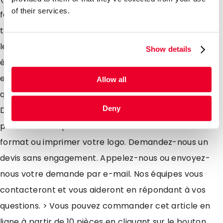
of their services.
fond plié, ils permettront à votre clientèle de
transporter leur achats en toute sécurité. Nous vous
les proposons dans différents formats et coloris
Show details
élégants, vifs ou naturels. Nous vous offrons pour cet
emballage une vaste gamme de produits standards
Allow all
qui sont disponibles en stock livrables sous 4-5 jours.
Deny
De plus, sachez que nous pouvons les personnaliser à
partir de 3.000 pièces si vous souhaitez un autre
format ou imprimer votre logo. Demandez-nous un
devis sans engagement. Appelez-nous ou envoyez-
nous votre demande par e-mail. Nos équipes vous
contacteront et vous aideront en répondant à vos
questions. > Vous pouvez commander cet article en
ligne à partir de 10 pièces en cliquant sur le bouton