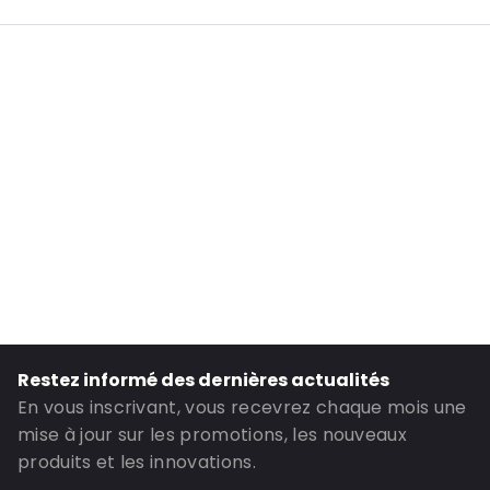
Informations complémentaires: Adapté aux boîtes aux lettres
Longueur intérieure: 160
Largeur intérieure: 250
Hauteur intérieure: 250
Longueur extérieure: 160
Largeur extérieure: 250
Hauteur extérieure: 29
Couleur principale: Marron
Transparence: Opaque
Matériau: Papier/carton
Fermetures: Fermeture à rabat
Restez informé des dernières actualités
ID de commande: 091001
En vous inscrivant, vous recevrez chaque mois une
mise à jour sur les promotions, les nouveaux
produits et les innovations.