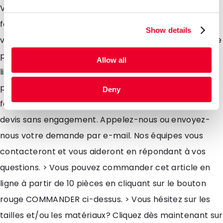
Vos besoins seront satisfaits grâce à la diversité des
formats et des coloris proposés. Livrés à plat. Nous
Show details
vous offrons pour cet emballage une vaste gamme de
produits standards qui sont disponibles en stock
Allow all
livrables sous 4-5 jours. De plus, sachez que nous
pouvons les personnaliser si vous souhaitez un autre
Deny
format ou imprimer votre logo. Demandez-nous un
devis sans engagement. Appelez-nous ou envoyez-
nous votre demande par e-mail. Nos équipes vous
contacteront et vous aideront en répondant à vos
questions. > Vous pouvez commander cet article en
ligne à partir de 10 pièces en cliquant sur le bouton
rouge COMMANDER ci-dessus. > Vous hésitez sur les
tailles et/ou les matériaux? Cliquez dès maintenant sur