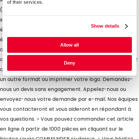
of their services.
(description, quantité , date de fabrication et de
scellage). Grâce à notre matériau en PEBD, vos
Show details
échantillons seront bien protégés, ils ont une
épaisseur de 70 microns. Nous vous les proposons
Allow all
dans différentes formats. Ils sont disponibles à partir
de 1000 pcs et livrables sous 4-5 jours. De plus, sachez
Deny
que nous pouvons les personnaliser si vous souhaitez
un autre format ou imprimer votre logo. Demandez-
nous un devis sans engagement. Appelez-nous ou
envoyez-nous votre demande par e-mail. Nos équipes
vous contacteront et vous aideront en répondant à
vos questions. > Vous pouvez commander cet article
en ligne à partir de 1000 pièces en cliquant sur le
bouton rouge COMMANDER ci-dessus. > Vous hésitez