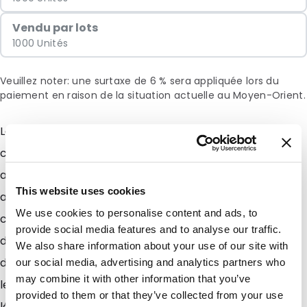
Vendu par lots
1000 Unités
Veuillez noter: une surtaxe de 6 % sera appliquée lors du
paiement en raison de la situation actuelle au Moyen-Orient.
Les Sachets Zip avec Adhésif sont des emballages qui
conviennent pour la collecte et lenvoi d échantillons
alimentaires pour le bétail ou dautres produits
This website uses cookies
assimilés à des laboratoires ou établissements de
We use cookies to personalise content and ads, to
contrôle qualité . Munis d un rabat adhésif au-dessus
provide social media features and to analyse our traffic.
du zip, ils garantissent un scellage inviolable. Il sont
We also share information about your use of our site with
dotés également de bandes décritures blanches sur
our social media, advertising and analytics partners who
may combine it with other information that you’ve
lesquelles des informations nécessaires relatives à
provided to them or that they’ve collected from your use
léchantillon peuvent être inscrites avec un stylo bille