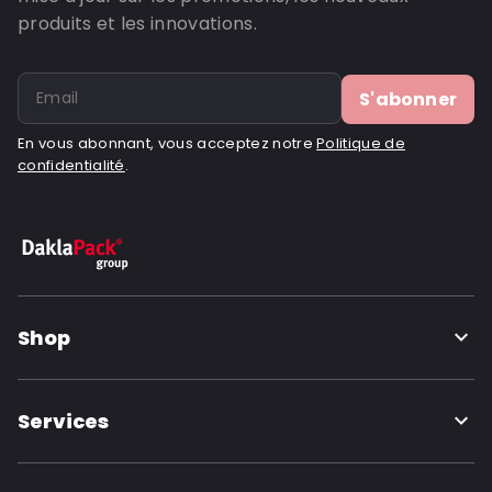
ID de commande: 481003
produits et les innovations.
S'abonner
En vous abonnant, vous acceptez notre
Politique de
confidentialité
.
Shop
Services