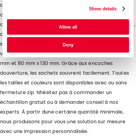
contre les gaz, les vapeurs et les arômes. Ils
Show details
conviennent parfaitement aux poudres et aux
aliments pour sportifs, aux compléments alimentaires,
Allow all
aux graines, aux pilules, aux produits cosmétiques. Ils
sont également parfaits pour lenvoi déchantillons à
Deny
vos clients. Deux tailles sont disponibles : 70 mm x 110
mm et 80 mm x 130 mm. Grâce aux encoches
douverture, les sachets souvrent facilement. Toutes
les tailles et couleurs sont disponibles avec ou sans
fermeture zip. Nhésitez pas à commander un
échantillon gratuit ou à demander conseil à nos
experts. À partir dune certaine quantité minimale,
nous produisons pour vous une solution sur mesure
avec une impression personnalisée.