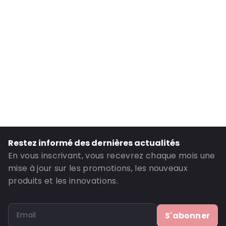
Longueur intérieure: 95
Largeur intérieure: 70
Longueur extérieure: 130
Largeur extérieure: 80
Couleur principale: Vert
Transparence: Semi-transparent
Matériau: PE50 / EVOH-PE50
Fermetures: Fermeture à bande adhésive
ID de commande: 3932
Restez informé des dernières actualités
En vous inscrivant, vous recevrez chaque mois une
mise à jour sur les promotions, les nouveaux
produits et les innovations.
S'abonner