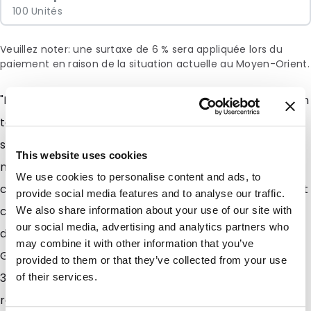
100 Unités
Veuillez noter: une surtaxe de 6 % sera appliquée lors du
paiement en raison de la situation actuelle au Moyen-Orient.
"Besoin dun emballage à la fois durable et excellent en
terme de conservation? Nos nouveaux sachets plats
sont le choix idéal pour des produits alimentaires et
This website uses cookies
non alimentaires . Disponibles en stock dans des
We use cookies to personalise content and ads, to
couleurs fraîches et tendances comme le rose, le vert
provide social media features and to analyse our traffic.
clair, le gris clair et le blanc. Tous les sachets sont
We also share information about your use of our site with
our social media, advertising and analytics partners who
disponibles dans une finition mate dès 100 unités!
may combine it with other information that you’ve
Grâce à la composition de leur matériau, ces sachets
provided to them or that they’ve collected from your use
3 soudures sont entièrement recyclables (code de
of their services.
recyclage 4) et offrent une excellente barrière