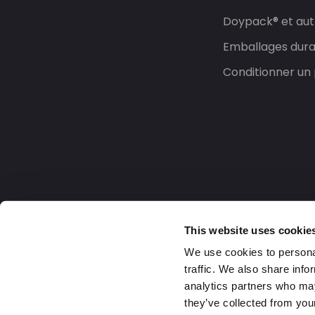
Doypack® et aut
Emballages dura
Conditionner un 
This website uses cookie
We use cookies to personal
traffic. We also share info
analytics partners who may
they’ve collected from your
France
2026 DaklaPack Group. Tous droits rése