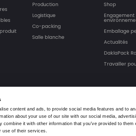
Production
Shop
res
Logistique
Engagement
bles
environneme
Co-packing
produit
Emballage pe
Salle blanche
Actualités
DaklaPack Ra
Travailler p
s
ise content and ads, to provide social media features and to an
rmation about your use of our site with our social media, advertis
 combine it with other information that you’ve provided to them o
 use of their services.
rvés.