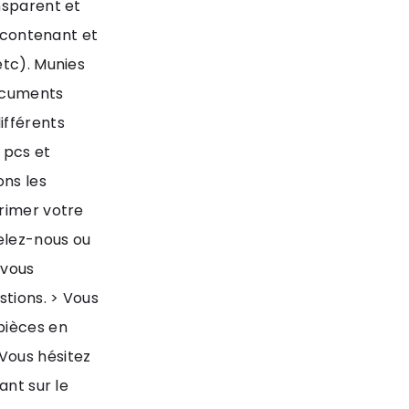
nsparent et
u contenant et
etc). Munies
documents
ifférents
 pcs et
ons les
primer votre
elez-nous ou
 vous
tions. > Vous
pièces en
Vous hésitez
ant sur le