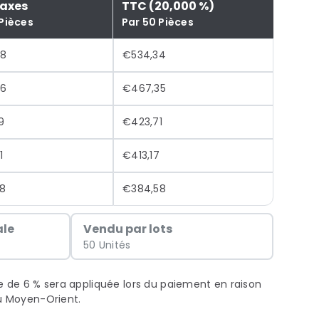
Taxes
TTC (20,000 %)
 Pièces
Par 50 Pièces
28
€534,34
46
€467,35
9
€423,71
1
€413,17
8
€384,58
le
Vendu par lots
50 Unités
xe de 6 % sera appliquée lors du paiement en raison
au Moyen-Orient.