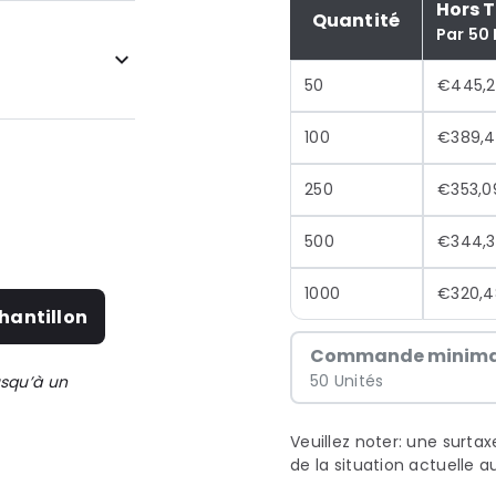
Hors 
Quantité
Par 50
50
€445,
, clips
100
€389,
250
€353,0
500
€344,3
1000
€320,4
hantillon
Commande minima
50 Unités
usqu’à un
Veuillez noter: une surta
de la situation actuelle 