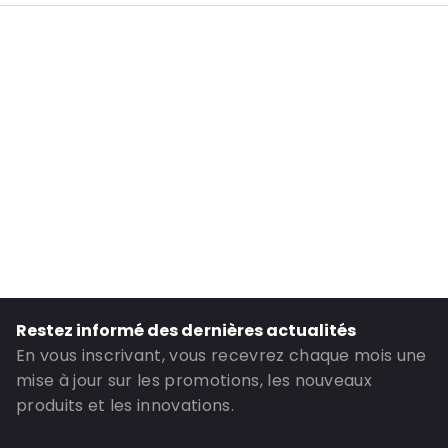
Référence: OT153
Couleur: Transparent
Couleur: Blanc
Longueur extérieure: 120 mm
Largeur extérieure: 70 mm
Longueur intérieure: 100 mm\n
Largeur intérieure: 70 mm
Matériau: Polyéthylène\n
Épaisseur: 50 µm
Fixation: Fermeture à velcro
Transparence: Entièrement transparent
Restez informé des dernières actualités
Surface décriture: Avec zone décriture
En vous inscrivant, vous recevrez chaque mois une
Informations complémentaires: Surfaces décriture
mise à jour sur les promotions, les nouveaux
produits et les innovations.
ID de commande: OT153