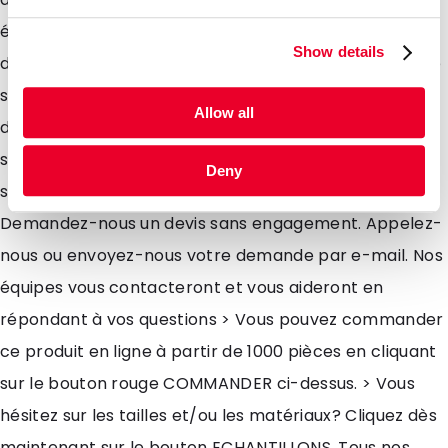
également munis dun trou de suspension situé au-
Show details
dessus du zip et peuvent être suspendus en rayons. Le
sachet Zip est disponible à partir de 1.000 pièces dans
Allow all
différents formats et livrable sous 4-5 jours. De plus,
sachez que nous pouvons les personnaliser si vous
Deny
souhaitez un autre format ou imprimer votre logo.
Demandez-nous un devis sans engagement. Appelez-
nous ou envoyez-nous votre demande par e-mail. Nos
équipes vous contacteront et vous aideront en
répondant à vos questions > Vous pouvez commander
ce produit en ligne à partir de 1000 pièces en cliquant
sur le bouton rouge COMMANDER ci-dessus. > Vous
hésitez sur les tailles et/ou les matériaux? Cliquez dès
maintenant sur le bouton ECHANTILLONS. Tous nos