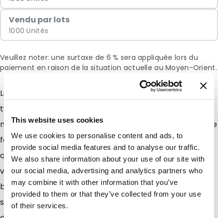
Vendu par lots
1000 Unités
Veuillez noter: une surtaxe de 6 % sera appliquée lors du
paiement en raison de la situation actuelle au Moyen-Orient.
Les Sachets Zip sont idéals pour conditionner tout
type darticle (bijoux, textile, catalogues, magazines,
This website uses cookies
modes demploi, échantillons, graines), etc.. Munis dune
We use cookies to personalise content and ads, to
fermeture zip, ils se referment à linfini. Ces sachets
provide social media features and to analyse our traffic.
qualitatifs dune épaisseur de 50 microns protègeront
We also share information about your use of our site with
vos produits avec leur matériau en PEBD. Grâce à leur
our social media, advertising and analytics partners who
may combine it with other information that you’ve
bande inscriptible, vous pourrez écrire à laide dun
provided to them or that they’ve collected from your use
stylo bille toute information relative au produit (nom
of their services.
du produit, date, référence, n° de lot, etc). Ils sont