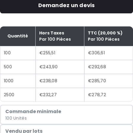
Demandez un devis
Hors Taxes
TTC (20,000 %)
Quantité
Par 100 Pièces
Par 100 Pièces
100
€255,51
€306,61
500
€243,90
€292,68
1000
€238,08
€285,70
2500
€232,27
€278,72
Commande minimale
100 Unités
Vendu par lots