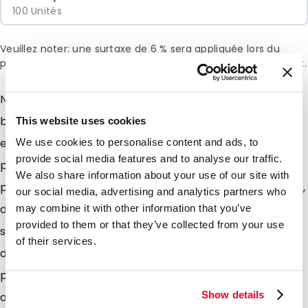
100 Unités
Veuillez noter: une surtaxe de 6 % sera appliquée lors du
paiement en raison de la situation actuelle au Moyen-Orient.
Nous vous présentons notre gamme de BIB (bag-in-
box)! Une gamme de poche en matériaux métallisés
This website uses cookies
et non métallisé ainsi quune gamme de cartons de
We use cookies to personalise content and ads, to
provide social media features and to analyse our traffic.
présentation et déquipements de remplissage
We also share information about your use of our site with
pratiques pour vous permettre de remplir à la maison,
our social media, advertising and analytics partners who
dans votre cuisine ou chez votre conditionneur avec
may combine it with other information that you’ve
provided to them or that they’ve collected from your use
simplicité ! Convient à de nombreux produits tels que
of their services.
des boissons, vin, jus dorange, liquides industriels,
peintures, solvants, encres, pigments, engrais, les
Show details
aliments liquides et bien plus encore. Avantages de la