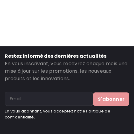
Couleur principale: Argent
Transparence: Métallisé
Matériau: NY15/VMPET12/PE45+PE45
Fermetures: Robinet de distribution et presse-étoupe
Contenance en ml: 5000
ID de commande: 20270
Restez informé des dernières actualités
En vous inscrivant, vous recevrez chaque mois une
mise à jour sur les promotions, les nouveaux
produits et les innovations.
S'abonner
En vous abonnant, vous acceptez notre
Politique de
confidentialité
.