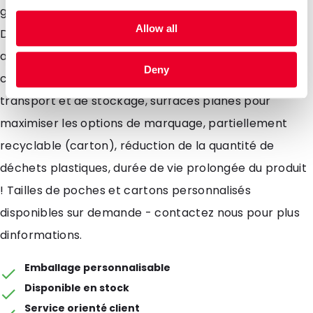
gamme de produits bag-in-box de DaklaPack :
Allow all
Distribution conviviale, processus de remplissage
aseptique, empreinte CO2 réduite par rapport aux
Deny
conteneurs rigides traditionnels, économies de
transport et de stockage, surfaces planes pour
maximiser les options de marquage, partiellement
recyclable (carton), réduction de la quantité de
déchets plastiques, durée de vie prolongée du produit
! Tailles de poches et cartons personnalisés
disponibles sur demande - contactez nous pour plus
dinformations.
Emballage personnalisable
Disponible en stock
Service orienté client