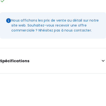
Nous affichons les prix de vente au détail sur notre
site web. Souhaitez-vous recevoir une offre
commerciale ? Nhésitez pas à nous contacter.
Spécifications
Longueur intérieure: 395
Largeur intérieure: 325
Hauteur intérieure: 325
Longueur extérieure: 419
Largeur extérieure: 349