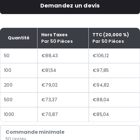
Demandez un devis
Hors Taxes
TTC (20,000 %)
Quantité
Par 50 Pièces
Par 50 Pièces
50
€88,43
€106,12
100
€81,54
€97,85
200
€79,02
€94,82
500
€73,37
€88,04
1000
€70,87
€85,04
Commande minimale
50 Unités