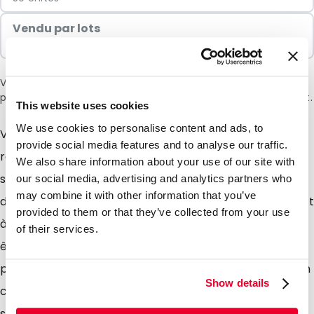
Vendu par lots
50 Unités
Veuillez noter: une surtaxe de 6 % sera appliquée lors du
paiement en raison de la situation actuelle au Moyen-Orient.
This website uses cookies
We use cookies to personalise content and ads, to
Vous recherchez un sac au look naturel et
provide social media features and to analyse our traffic.
respectueux de lenvironnement ? Nos sacs en coton
We also share information about your use of our site with
sont faits pour vous, 100% naturels, ils sont composés
our social media, advertising and analytics partners who
may combine it with other information that you’ve
de fibre de coton . Ils sadressent aux boutiques de prêt
provided to them or that they’ve collected from your use
à porter, accessoires, pharmacies, etc... Ils peuvent
of their services.
être également utilisés lors de manifestations
promotionnelles, salons, conférences, etc Nos sacs en
Show details
cotons sont disponibles en 8 coloris vifs ou naturels et
sont munies danses solides qui permettront à votre