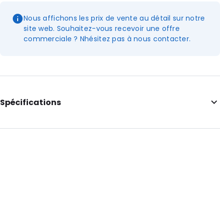
Nous affichons les prix de vente au détail sur notre
site web. Souhaitez-vous recevoir une offre
commerciale ? Nhésitez pas à nous contacter.
Spécifications
Longueur intérieure: 420
Largeur intérieure: 380
Hauteur intérieure: 380
Longueur extérieure: 420
Largeur extérieure: 380
Couleur principale: bleu foncé
Poids net: 140