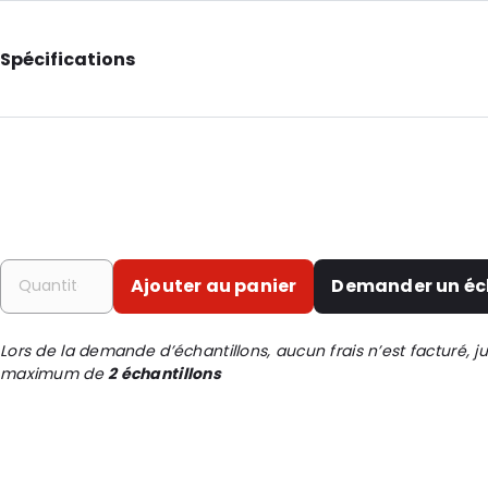
Spécifications
Longueur intérieure: 105
Largeur intérieure: 130
Couleur principale: Translucide
Couleur secondaire: Imprimé
Transparence: Entièrement transparent
Matériau: Polyéthylène
Ajouter au panier
Demander un éc
Épaisseur: 50 µm
Lors de la demande d’échantillons, aucun frais n’est facturé, j
Fermetures: À décoller et à sceller
maximum de
2 échantillons
ID de commande: 402