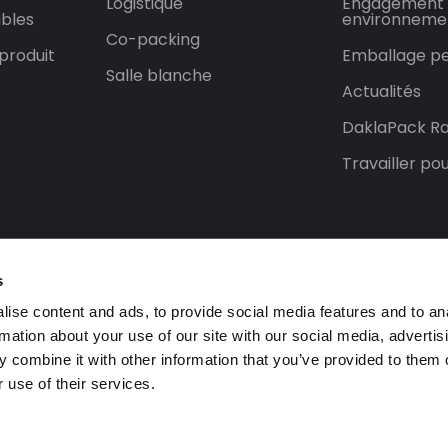
Logistique
Engagement
bles
environneme
Co-packing
produit
Emballage pe
Salle blanche
Actualités
DaklaPack Ra
Travailler p
s
ise content and ads, to provide social media features and to an
rmation about your use of our site with our social media, advertis
 combine it with other information that you’ve provided to them o
 use of their services.
rvés.