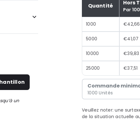
Hors 
Quantité
Par 10
1000
€42,66
5000
€41,07
10000
€39,83
25000
€37,51
hantillon
Commande minima
1000 Unités
usqu’à un
Veuillez noter: une surta
de la situation actuelle 