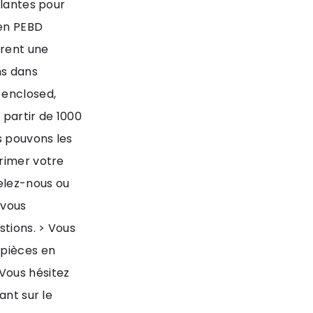
llantes pour
 en PEBD
urent une
ns dans
 enclosed,
 partir de 1000
s pouvons les
primer votre
elez-nous ou
 vous
tions. > Vous
 pièces en
Vous hésitez
ant sur le