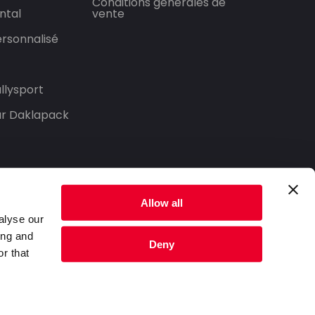
Conditions générales de
ntal
vente
rsonnalisé
llysport
our Daklapack
Allow all
alyse our
ing and
Deny
r that
Politique de confidentialité
Conditions générales