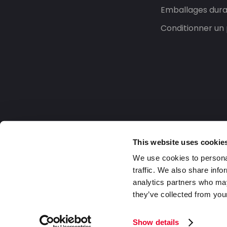
Emballages dura
Conditionner un 
This website uses cookie
We use cookies to personal
traffic. We also share info
analytics partners who may
they’ve collected from your
France
2026 DaklaPack Group. Tous droits rése
Show details