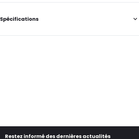
Spécifications
Longueur intérieure: 114
Largeur intérieure: 162
Hauteur intérieure: 162
Longueur extérieure: 114
Largeur extérieure: 162
Couleur principale: Blanc
Transparence: Opaque
Matériau: Papier
Fermetures: À décoller et à sceller
ID de commande: 068620
Restez informé des dernières actualités