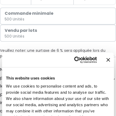
Commande minimale
500 Unités
Vendu par lots
500 Unités
Veuillez noter: une surtaxe de 6 % sera appliquée lors du
paiement en raison de la situation actuelle au Moyen-Orient.
Nos enveloppes commerciales PIMM conviennent
parfaitement pour tous vos envois journaliers (mailing,
This website uses cookies
lettres commerciales, facturation, offres
We use cookies to personalise content and ads, to
provide social media features and to analyse our traffic.
promotionnelles, lancement de nouveaux produits,
We also share information about your use of our site with
invitations, etc...). Conçues avec un papier très
our social media, advertising and analytics partners who
qualitatif, ces enveloppes protègeront parfaitement
may combine it with other information that you’ve