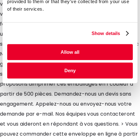
provided to them or that they’ve collected from your use
vos courriers. Munies dune fermeture adhésive, nous
of their services.
vous les proposons avec ou sans fenêtre. Nous avons
fait une sélection pour vous des dimensions les plus
utilisées et vous les proposons dans les formats
Show details
suivants: 229x324, 156x220, 162x229, 114x162, 110x220, etc
Allow all
Nous vous offrons pour cet emballage une vaste
gamme de produits standards qui sont disponibles en
Deny
stock livrables sous 4-5 jours. De plus, nous vous
proposons dimprimer ces emballages en 1 couleur à
partir de 500 pièces. Demandez-nous un devis sans
engagement. Appelez-nous ou envoyez-nous votre
demande par e-mail. Nos équipes vous contacteront
et vous aideront en répondant à vos questions. > Vous
pouvez commander cette enveloppe en ligne à partir