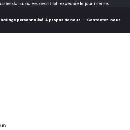
ée du Lu. au Ve. avant 15h expédiée le jour même.
ballage personnalisé
À propos de nous
Contactez-nous
 un