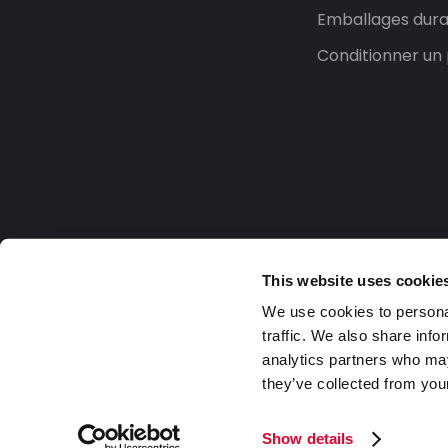
Emballages dura
Conditionner un 
This website uses cookie
We use cookies to personal
traffic. We also share info
analytics partners who may
they’ve collected from your
France
2026 DaklaPack Group. Tous droits rése
Show details