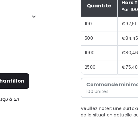
Hors 
Quantité
Par 100
100
€97,51
500
€84,4
1000
€80,4
2500
€75,40
hantillon
Commande minima
100 Unités
usqu’à un
Veuillez noter: une surta
de la situation actuelle 