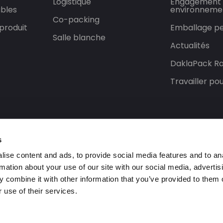
Logistique
Engagement
bles
environneme
Co-packing
produit
Emballage pe
Salle blanche
Actualités
DaklaPack Ra
Travailler p
s
ise content and ads, to provide social media features and to an
rmation about your use of our site with our social media, advertis
 combine it with other information that you’ve provided to them o
 use of their services.
rvés.