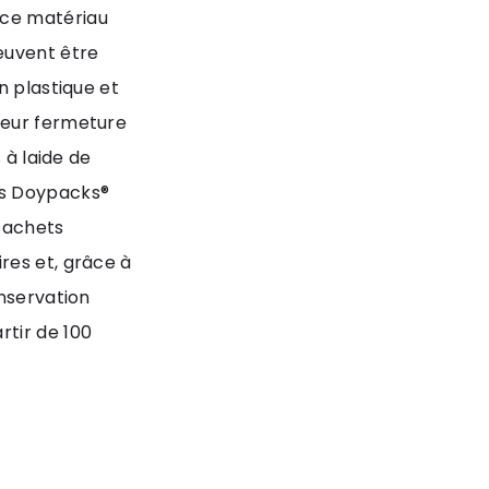
 ce matériau
euvent être
n plastique et
leur fermeture
 à laide de
es Doypacks®
sachets
res et, grâce à
onservation
tir de 100