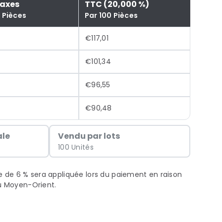
Taxes
TTC (20,000 %)
 Pièces
Par 100 Pièces
€117,01
5
€101,34
6
€96,55
€90,48
le
Vendu par lots
100 Unités
xe de 6 % sera appliquée lors du paiement en raison
au Moyen-Orient.