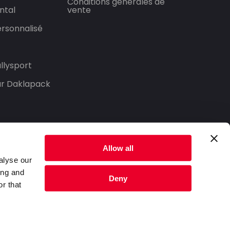
Conditions générales de
ntal
vente
rsonnalisé
llysport
our Daklapack
Allow all
alyse our
ing and
Deny
r that
Politique de confidentialité
Conditions générales