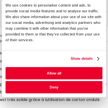
Commande minimale
We use cookies to personalise content and ads, to
10 Unités
provide social media features and to analyse our traffic.
Vendu par lots
We also share information about your use of our site with
10 Unités
our social media, advertising and analytics partners who
may combine it with other information that you’ve
provided to them or that they’ve collected from your use
Veuillez noter: une surtaxe de 6 % sera appliquée lors du
of their services.
paiement en raison de la situation actuelle au Moyen-Orient.
Nous proposons la boîte pliante américaine en
Show details
différentes tailles. Vous pouvez fermer cette boîte en
carton ondulé robuste à laide de ruban adhésif. Nous
Allow all
vous livrons cet emballage à plat, il ne prend donc
pratiquement pas de place. Vous pouvez utiliser cette
Deny
boîte pliante pour toutes sortes dapplications et elle
est très solide grâce à lutilisation de carton ondulé.