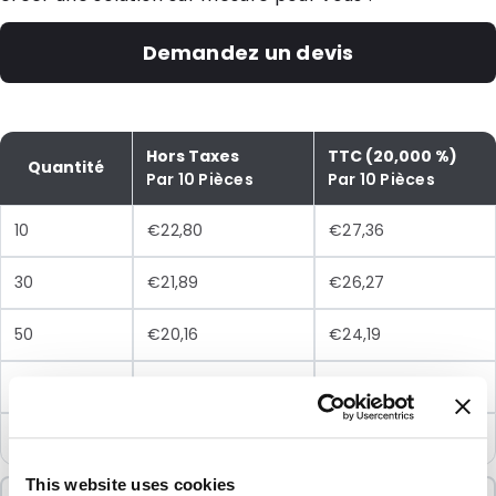
Demandez un devis
Hors Taxes
TTC (20,000 %)
Quantité
Par 10 Pièces
Par 10 Pièces
10
€22,80
€27,36
30
€21,89
€26,27
50
€20,16
€24,19
100
€18,74
€22,49
250
€18,12
€21,74
This website uses cookies