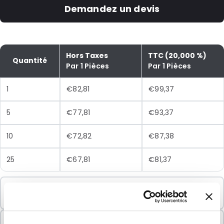
Demandez un devis
Hors Taxes
TTC (20,000 %)
Quantité
Par 1 Pièces
Par 1 Pièces
1
€82,81
€99,37
5
€77,81
€93,37
10
€72,82
€87,38
25
€67,81
€81,37
Commande minimale
1 Unités
Vendu par lots