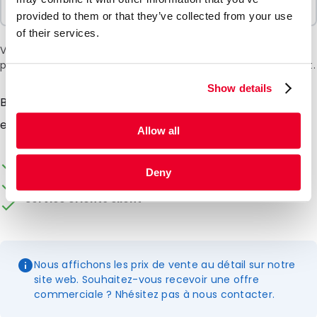
1 Unités
provided to them or that they’ve collected from your use
of their services.
Veuillez noter: une surtaxe de 6 % sera appliquée lors du
paiement en raison de la situation actuelle au Moyen-Orient.
Show details
Basefoam recouvre le bas de la version Systainer3 M
et offre une protection souple.
Allow all
Emballage personnalisable
Deny
Disponible en stock
Service orienté client
Nous affichons les prix de vente au détail sur notre
site web. Souhaitez-vous recevoir une offre
commerciale ? Nhésitez pas à nous contacter.