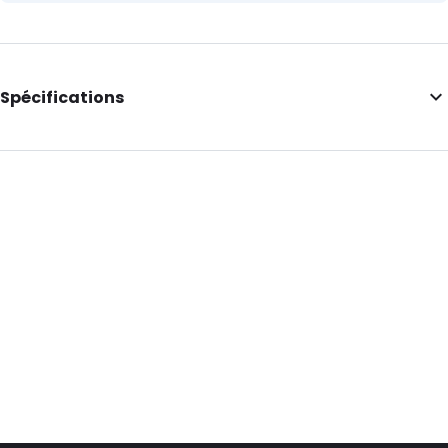
Spécifications
Couleur principale: Noir
ID de commande: 430241