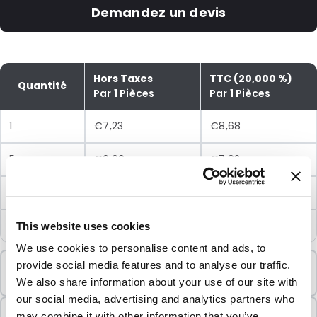
Demandez un devis
Hors Taxes
TTC (20,000 %)
Quantité
Par 1 Pièces
Par 1 Pièces
1
€7,23
€8,68
5
€6,60
€7,92
10
€6,02
€7,22
25
€5,41
€6,49
This website uses cookies
We use cookies to personalise content and ads, to
Commande minimale
provide social media features and to analyse our traffic.
1 Unités
We also share information about your use of our site with
our social media, advertising and analytics partners who
Vendu par lots
may combine it with other information that you’ve