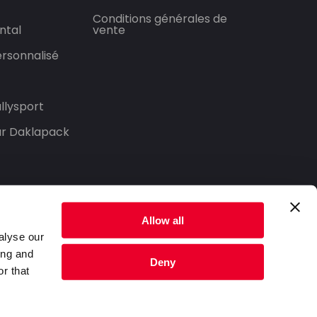
Conditions générales de
ntal
vente
rsonnalisé
llysport
our Daklapack
Allow all
alyse our
ing and
Deny
r that
Politique de confidentialité
Conditions générales