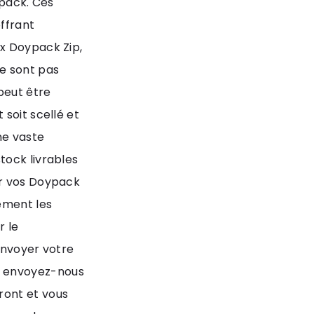
ypack. Ces
ffrant
x Doypack Zip,
e sont pas
peut être
soit scellé et
ne vaste
tock livrables
er vos Doypack
ement les
r le
envoyer votre
u envoyez-nous
ront et vous