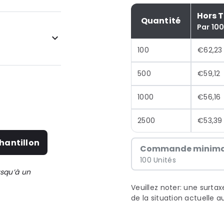
Hors 
Quantité
Par 100
100
€62,23
500
€59,12
1000
€56,16
2500
€53,39
hantillon
Commande minima
100 Unités
usqu’à un
Veuillez noter: une surta
de la situation actuelle 