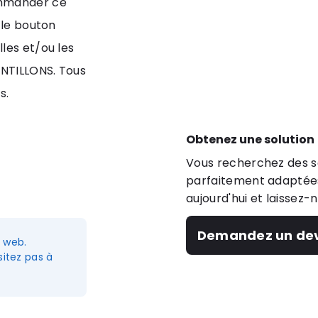
ommander ce
 le bouton
les et/ou les
ANTILLONS. Tous
s.
Obtenez une solution
Vous recherchez des so
parfaitement adaptées
aujourd'hui et laissez-
Demandez un dev
e web.
itez pas à