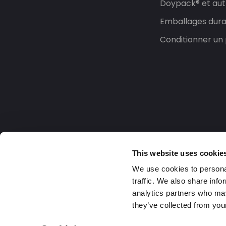
Doypack® et aut
Emballages dura
Conditionner un 
This website uses cookie
We use cookies to personal
traffic. We also share info
analytics partners who may
they’ve collected from your
France
2026 DaklaPack Group. Tous droits rése