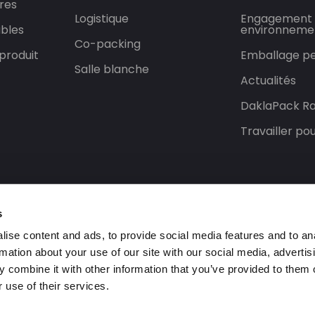
res
Logistique
Engagement
bles
environneme
Co-packing
produit
Emballage pe
Salle blanche
Actualités
DaklaPack Ra
Travailler p
s
ise content and ads, to provide social media features and to an
rmation about your use of our site with our social media, advertis
 combine it with other information that you’ve provided to them o
 use of their services.
rvés.