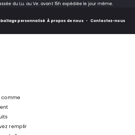
ée du Lu. au Ve. avant 15h expédiée le jour même.
ballage personnalisé
À propos de nous
Contactez-nous
nu comme
nent
its
vez remplir