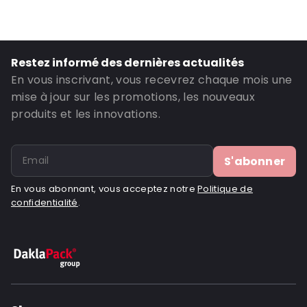
Matériau: BOPP MAT/ ALU/ LDPE
Épaisseur: 149 µm
Fermetures: Fermeture à bande adhésive
Restez informé des dernières actualités
Contenance en ml: 1750
En vous inscrivant, vous recevrez chaque mois une
En-tête: 30
mise à jour sur les promotions, les nouveaux
produits et les innovations.
Gousset inférieur: 55
Valve: Avec valve
ID de commande: 845V
S'abonner
En vous abonnant, vous acceptez notre
Politique de
confidentialité
.