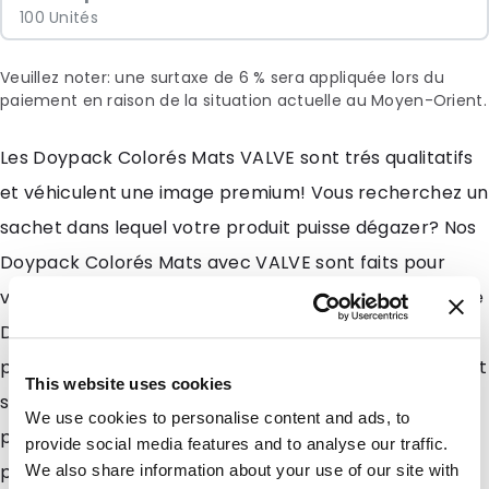
100 Unités
Veuillez noter: une surtaxe de 6 % sera appliquée lors du
paiement en raison de la situation actuelle au Moyen-Orient.
Les Doypack Colorés Mats VALVE sont trés qualitatifs
et véhiculent une image premium! Vous recherchez un
sachet dans lequel votre produit puisse dégazer? Nos
Doypack Colorés Mats avec VALVE sont faits pour
vous. En effet, nous avons soudé dans cette version de
Doypack une valve unidirectionnelle. Ainsi, votre café,
pourra dégazer en toute simplicité tout en conservant
This website uses cookies
ses saveurs ! Leur revêtement extérieur en peau de
We use cookies to personalise content and ads, to
pêche est trés agréable au toucher. Nous vous les
provide social media features and to analyse our traffic.
proposons dans 3 formats et 4 coloris mats: Doré,
We also share information about your use of our site with