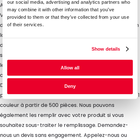
our social media, advertising and analytics partners who
Argenté, Blanc et Noir Les Doypack Colorés Mats
may combine it with other information that you’ve
VALVE sont des emballages laminés qui tiennent
provided to them or that they’ve collected from your use
debout grâce à leur soufflet. Ils sont fabriqués dun film
of their services.
laminé haute qualité offrant dexcellentes propriétés
de barrière. Grâce à leur fermeture zip, ils souvrent et
Show details
se ferment infiniment. Pour plus de sécurité pendant
le transport, une meilleure conservation et lutter
Allow all
contre le vol en magasin, vous pouvez souder nos
Doypack Zip avec notre soudeuse DAKLASEALER. De
Deny
plus, nous vous proposons dimprimer vos Doypack en 1
couleur à partir de 500 pièces. Nous pouvons
également les remplir avec votre produit si vous
souhaitez sous-traiter le remplissage. Demandez-
nous un devis sans engagement. Appelez-nous ou