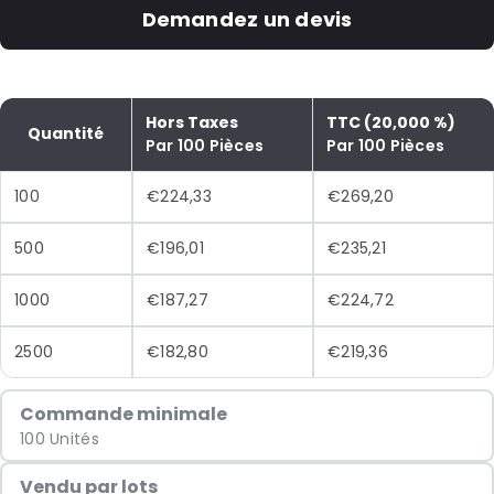
Demandez un devis
Hors Taxes
TTC (20,000 %)
Quantité
Par 100 Pièces
Par 100 Pièces
100
€224,33
€269,20
500
€196,01
€235,21
1000
€187,27
€224,72
2500
€182,80
€219,36
Commande minimale
100 Unités
Vendu par lots