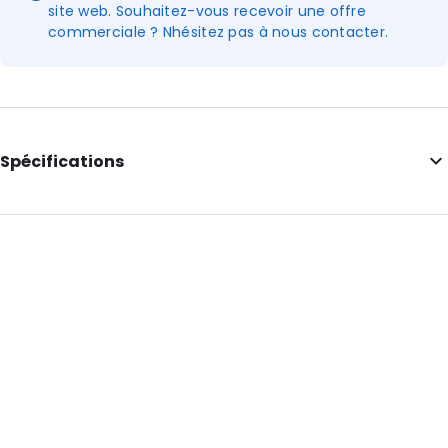
site web. Souhaitez-vous recevoir une offre
commerciale ? Nhésitez pas à nous contacter.
Spécifications
Informations complémentaires: Avec encoches
Longueur intérieure: 257
Largeur intérieure: 169
Hauteur intérieure: 169
Longueur extérieure: 295
Largeur extérieure: 185
Couleur principale: Argent
Transparence: Opaque