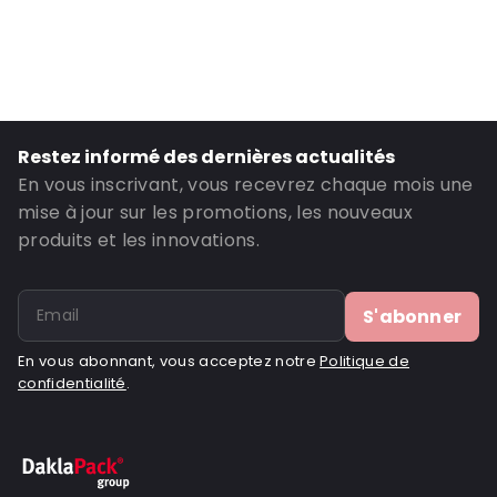
Transparence: Entièrement transparent
Matériau: PET/LDPE
Épaisseur: 162 µm
Fermetures: Fermeture à bande adhésive
Restez informé des dernières actualités
Contenance en ml: 400
En vous inscrivant, vous recevrez chaque mois une
En-tête: 30
mise à jour sur les promotions, les nouveaux
Gousset inférieur: 35
produits et les innovations.
ID de commande: 331
S'abonner
En vous abonnant, vous acceptez notre
Politique de
confidentialité
.