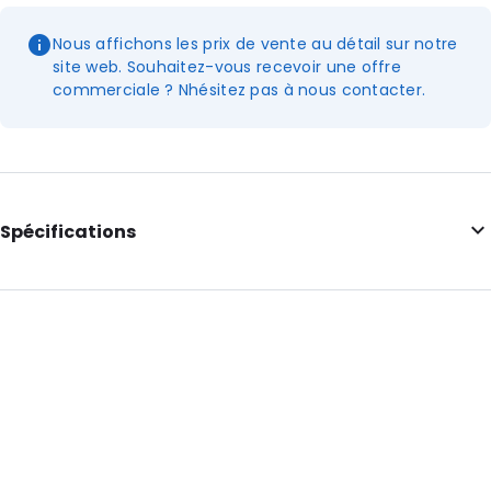
Nous affichons les prix de vente au détail sur notre
site web. Souhaitez-vous recevoir une offre
commerciale ? Nhésitez pas à nous contacter.
Spécifications
Informations complémentaires: Avec encoches de
déchirement
Longueur intérieure: 175
Largeur intérieure: 110
Longueur extérieure: 210
Largeur extérieure: 120
Couleur principale: Translucide