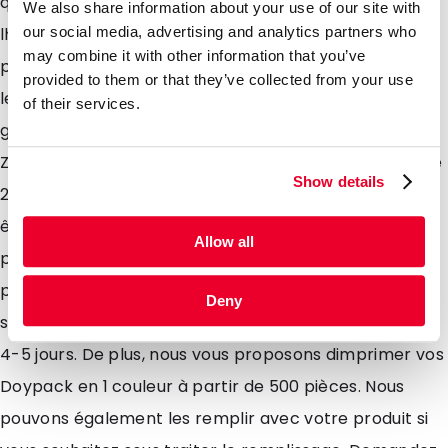
qualité offre dexcellentes propriétés de barrière à
We also share information about your use of our site with
lhumidité, loxygène. De complexe PET/PE, votre
our social media, advertising and analytics partners who
may combine it with other information that you’ve
produit sera visible à travers le Doypack. Leur soufflet
provided to them or that they’ve collected from your use
leur permet davoir un excellent maintien vertical
of their services.
garantissant un impact visuel en rayon! Ces Doypack
Zip sont munis dune fermeture zip résistante à plus de
Show details
200 ouvertures et fermetures. Le Doypack Zip peut
être fermé par une soudure, de façon à ce que votre
Allow all
produit soit scellé et fermé à 100%. Nous vous offrons
pour cet emballage une vaste gamme de produits
Deny
standards qui sont disponibles en stock livrables sous
4-5 jours. De plus, nous vous proposons dimprimer vos
Doypack en 1 couleur à partir de 500 pièces. Nous
pouvons également les remplir avec votre produit si