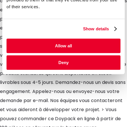
alimentaires, hygiènes, entretiens, jardins, cosmétiques
of their services.
et médicaux. Vous pouvez remplir des produits en
poudres, pâteux, granulés et liquides. Leur film laminé
en Aluminium haute qualité offre dexcellentes
Show details
propriétés de barrière à lhumidité et à loxygène. Leur
soufflet leur permet davoir un excellent maintien
Allow all
vertical garantissant un impact visuel en rayon! Nous
Deny
vous offrons pour cet emballage une vaste gamme de
produits standards qui sont disponibles en stock
livrables sous 4-5 jours. Demandez-nous un devis sans
engagement. Appelez-nous ou envoyez-nous votre
demande par e-mail. Nos équipes vous contacteront
et vous aideront à développer votre projet. > Vous
pouvez commander ce Doypack en ligne à partir de