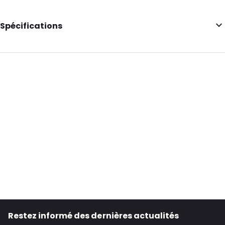
Spécifications
Informations complémentaires: Bec verseur de 10 mm
Longueur intérieure: 339
Largeur intérieure: 274
Longueur extérieure: 355
Largeur extérieure: 290
Couleur principale: Argent
Transparence: Opaque
Matériau: PET/ALU/NY/LDPE
Épaisseur: 184 µm
Fermetures: Bouchon
Contenance en ml: 5000
Restez informé des dernières actualités
Gousset inférieur: 70