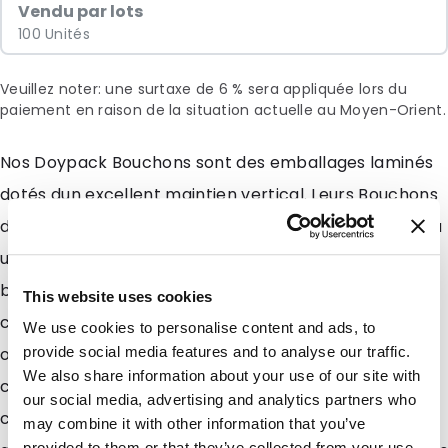
Vendu par lots
100 Unités
Veuillez noter: une surtaxe de 6 % sera appliquée lors du
paiement en raison de la situation actuelle au Moyen-Orient.
Nos Doypack Bouchons sont des emballages laminés
dotés dun excellent maintien vertical. Leurs Bouchons
de 10,6mm de diamètre soudé en coin vous permettra
une vidange produit extrêmement précise. Leurs
bagues dinviolabilités prouvera à vos
This website uses cookies
clients/consommateurs quils sont les premiers à
We use cookies to personalise content and ads, to
ouvrir lemballage. Ces Doypack Bouchons
provide social media features and to analyse our traffic.
We also share information about your use of our site with
conviennent parfaitement autant pour le
our social media, advertising and analytics partners who
conditionnement de produits alimentaires, non
may combine it with other information that you’ve
provided to them or that they’ve collected from your use