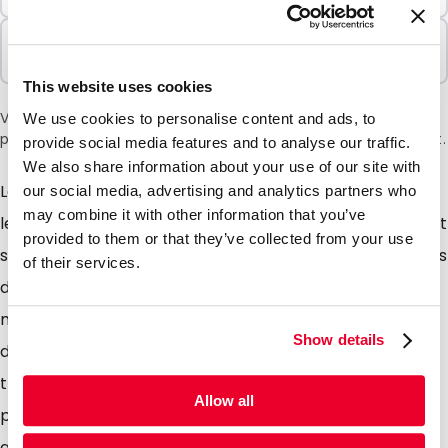
Vendu par lots
100 Unités
This website uses cookies
Veuillez noter: une surtaxe de 6 % sera appliquée lors du
We use cookies to personalise content and ads, to
paiement en raison de la situation actuelle au Moyen-Orient.
provide social media features and to analyse our traffic.
We also share information about your use of our site with
Les blisters de transport ont été développés pour
our social media, advertising and analytics partners who
may combine it with other information that you’ve
lexpédition déchantillons médicaux et diagnostiques et
provided to them or that they’ve collected from your use
sont fabriqués de polypropylène solide. Les dimensions
of their services.
des blisters de transport ont été choisies de telle
manière, quils peuvent être insérés dans lenveloppe
Show details
dexpédition Polymed. Le plupart des blisters de
transport peuvent être envoyé en association ave le
Allow all
plupart des autres emballages en tant que lettre, ce
qui vous permet de réaliser des économies